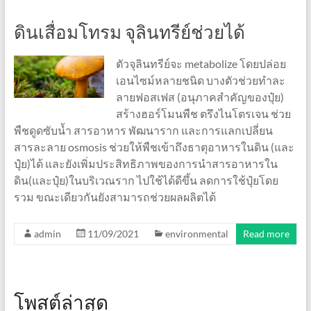
ดินเสื่อมโทรม จุลินทรีย์ช่วยได้
ตัวจุลินทรีย์จะ metabolize โดยปล่อย
เอนไซม์หลายชนิด บางตัวช่วยทำละ
ลายฟอสเฟส (อนุภาคสำคัญของปุ๋ย)
สร้างฮอร์โมนพืช ตรึงไนโตรเจน ช่วย
พืชดูดซับน้ำ สารอาหาร พัฒนาราก และการแลกเปลี่ยน
สารละลาย osmosis ช่วยให้พืชเข้าถึงธาตุอาหารในดิน (และ
ปุ๋ย)ได้ และยังเพิ่มประสิทธิภาพของการนำสารอาหารใน
ดิน(และปุ๋ย)ในบริเวณราก ไปใช้ได้ดีขึ้น ลดการใช้ปุ๋ยโดย
รวม ขณะเดียวกันยังสามารถช่วยผลผลิตได้
admin
11/09/2021
environmental
Read more
โพสต์ล่าสุด