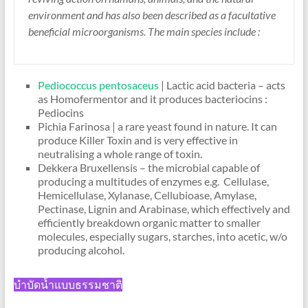
environment and has also been described as a facultative
beneficial microorganisms. The main species include :
Pediococcus pentosaceus
| Lactic acid bacteria – acts
as Homofermentor and it produces bacteriocins :
Pediocins
Pichia Farinosa | a rare yeast found in nature. It can
produce Killer Toxin and is very effective in
neutralising a whole range of toxin.
Dekkera Bruxellensis – the microbial capable of
producing a multitudes of enzymes e.g. Cellulase,
Hemicellulase, Xylanase, Cellubioase, Amylase,
Pectinase, Lignin and Arabinase, which effectively and
efficiently breakdown organic matter to smaller
molecules, especially sugars, starches, into acetic, w/o
producing alcohol.
บำบัดน้ำแบบธรรมชาติ