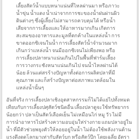
เลี้ยงสัตว์น้ำแบบหนาแน่นที่ไหลผ่านมา หรือภาวะ
น้ำขุ่น น้ำแดง น้ำเน่าจากการชะของน้ำฝนผ่านผิว
ดินต่างๆ ซึ่งผู้เลี้ยงไม่สามารถควบคุมได้ หรือน้ำ
เสียจากการเลี้ยงและให้อาหารมากเกิน เกิดการ
สะสมของอาหารและมูลที่ตกค้างในแหล่งน้ำ การ
ขาดออกซิเจนในน้ำ การเลี้ยงสัตว์น้ำจำนวนมาก
เกินกว่าแหล่งน้ำ จนมีออกซิเจนไม่เพียงพอ หรือ
การเลี้ยงปลาหนาแน่นเกินไปในพื้นที่ฟาร์มเลี้ยง
การวางกระชังหนาแน่นเกินไป จนน้ำไหลผ่านได้
น้อย ล้วนแต่สรร้างปัญหาทั้งต่อการผลิตปลาที่มี
คุณภาพ และก็สร้างปัญหาต่อสภาพแวดล้อมใน
แหล่งน้ำนั้นๆ
อันที่จริง การเลี้ยงปลาเชิงอุตสาหกรรมก็ไม่ได้แย่ไปทั้งหมด
เทียบกับการเลี้ยงปศุสัตว์ชนิดอื่น เลี้ยงปลาดูจะใช้ทรัพยากร
น้อยกว่า ปลาเป็นสัตว์เลือดเย็น ไม่เหมือนไก่ หมู วัว ไม่มี
การนำอาหารไปสร้างความอบอุ่นให่ร่างกาย แถมปลาอยู่ใน
น้ำ ที่มีตัวช่วยพยุงตัวให้ลอยอยู่ในน้ำ ไม่ต้องใช้พลังงานต้าน
แรงดึงดูดโลกมาเท่ากับสัตว์บก หรือสัตว์ปีก โดยเฉลี่ย อัตรา