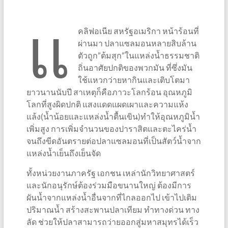
แ
คลิฟอเนีย สหรัฐอเมริกา หน้าร้อนที่
ผ่านมา ปลาแซลมอนหลายสิบล้าน
ตัวถูก”ต้มสุก”ในแหล่งน้ำธรรมชาติ
ถิ่นอาศัยปกติของพวกมัน ที่ซึ่งมัน
ใช้แหวกว่ายหากินและเติบโตมา
ยาวนานนับปี สาเหตุก็คือภาวะโลกร้อน อุณหภูมิ
โลกที่สูงผิดปกติ แสงแดดแผดเผาและความแห้ง
แล้ง(น้ำน้อยและแหล่งน้ำตื้นเขิน)ทำให้อุณหภูมิน้ำ
เพิ่มสูง การเพิ่มจำนวนของปาราสิตและตะไคร่น้ำ
จนถึงขีดอันตรายต่อปลาแซลมอนที่เป็นสัตว์น้ำจาก
แหล่งน้ำเย็นถึงเย็นจัด
ทั้งหน่วยงานภาครัฐ เอกชน เหล่านักวิทยาศาสตร์
และนักอนุรักษ์ต้องร่วมมือขนานใหญ่ ต้องมีการ
ผันน้ำจากแหล่งน้ำอื่นจากที่ไกลออกไป เข้าไปเติม
ปริมาณน้ำ สร้างสะพานปลาเทียม ทำทางด่วน ทาง
ลัด ช่วยให้ปลาสามารถว่ายออกสู่มหาสมุทรได้เร็ว