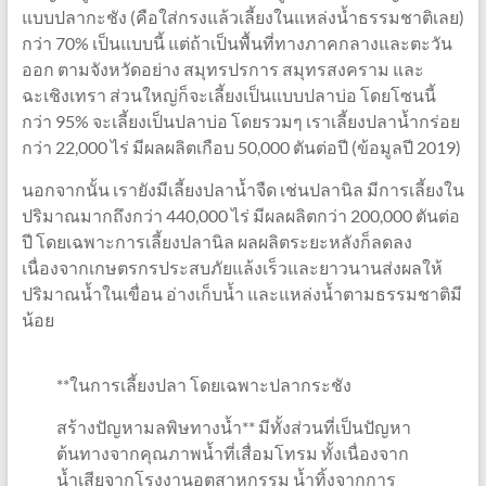
แบบปลากะชัง (คือใส่กรงแล้วเลี้ยงในแหล่งน้ำธรรมชาติเลย)
กว่า 70% เป็นแบบนี้ แต่ถ้าเป็นพื้นที่ทางภาคกลางและตะวัน
ออก ตามจังหวัดอย่าง สมุทรปรการ สมุทรสงคราม และ
ฉะเชิงเทรา ส่วนใหญ่ก็จะเลี้ยงเป็นแบบปลาบ่อ โดยโซนนี้
กว่า 95% จะเลี้ยงเป็นปลาบ่อ โดยรวมๆ เราเลี้ยงปลาน้ำกร่อย
กว่า 22,000 ไร่ มีผลผลิตเกือบ 50,000 ตันต่อปี (ข้อมูลปี 2019)
นอกจากนั้น เรายังมีเลี้ยงปลาน้ำจืด เช่นปลานิล มีการเลี้ยงใน
ปริมาณมากถึงกว่า 440,000 ไร่ มีผลผลิตกว่า 200,000 ตันต่อ
ปี โดยเฉพาะการเลี้ยงปลานิล ผลผลิตระยะหลังก็ลดลง
เนื่องจากเกษตรกรประสบภัยแล้งเร็วและยาวนานส่งผลให้
ปริมาณน้ำในเขื่อน อ่างเก็บน้ำ และแหล่งน้ำตามธรรมชาติมี
น้อย
**ในการเลี้ยงปลา โดยเฉพาะปลากระชัง
สร้างปัญหามลพิษทางน้ำ** มีทั้งส่วนที่เป็นปัญหา
ต้นทางจากคุณภาพน้ำที่เสื่อมโทรม ทั้งเนื่องจาก
น้ำเสียจากโรงงานอุตสาหกรรม น้ำทิ้งจากการ