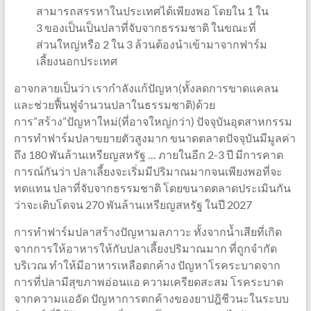
สามารถสรรหาในประเทศได้เพียงพอ โดยใน 1 ใน
3 ของเป็นเป็นปลาที่จับจากธรรมชาติ ในขณะที่
ส่วนใหญ่หรือ 2 ใน 3 ล้วนต้องนำเข้ามาจากฟาร์ม
เลี้ยงนอกประเทศ
อาจกลายเป็นว่า เรากำลังแก้ปัญหา(ทั้งลดการขาดแคลน
และช่วยฟื้นฟูจำนวนปลาในธรรมชาติ)ด้วย
การ”สร้าง”ปัญหาใหม่(ที่อาจใหญ่กว่า) ปัจจุบันอุตสาหกรรม
การทำฟาร์มปลาขยายตัวสูงมาก ขนาดตลาดปัจจุบันมีมูลค่า
ถึง 180 พันล้านเหรียญสหรัฐ … ภายในอีก 2-3 ปี มีการคาด
การณ์กันว่า ปลาเลี้ยงจะเริ่มมีปริมาณมากจนเพียงพอที่จะ
ทดแทน ปลาที่จับจากธรรมชาติ โดยขนาดตลาดประเมินกัน
ว่าจะเติบโดจน 270 พันล้านเหรียญสหรัฐ ในปี 2027
การทำฟาร์มปลาสร้างปัญหามลภาวะ ทั้งจากน้ำเสียที่เกิด
จากการให้อาหารให้กับปลาเลี้ยงปริมาณมาก ที่ถูกจำกัด
บริเวณ ทำให้มีอาหารเหลือตกค้าง ปัญหาโรคระบาดจาก
การที่ปลามีสุขภาพอ่อนแอ ความเครียดสะสม โรคระบาด
จากความแออัด ปัญหาการตกค้างของยาปฎิชีวนะในระบบ