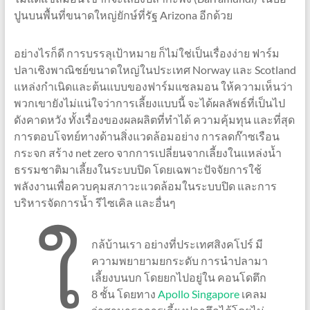
ปูนบนพื้นที่ขนาดใหญ่ยักษ์ที่รัฐ Arizona อีกด้วย
อย่างไรก็ดี การบรรลุเป้าหมาย ก็ไม่ใช่เป็นเรื่องง่าย ฟาร์ม
ปลาเชิงพาณิชย์ขนาดใหญ่ในประเทศ Norway และ Scotland
แหล่งกำเนิดและต้นแบบของฟาร์มแซลมอน ให้ความเห็นว่า
พวกเขายังไม่แน่ใจว่าการเลี้ยงแบบนี้ จะได้ผลลัพธ์ที่เป็นไป
ดังคาดหวัง ทั้งเรื่องของผลผลิตที่ทำได้ ความคุ้มทุน และที่สุด
การตอบโจทย์ทางด้านสิ่งแวดล้อมอย่าง การลดก๊าซเรือน
กระจก สร้าง net zero จากการเปลี่ยนจากเลี้ยงในแหล่งน้ำ
ธรรมชาติมาเลี้ยงในระบบปิด โดยเฉพาะปัจจัยการใช้
พลังงานเพื่อควบคุมสภาวะแวดล้อมในระบบปิด และการ
บริหารจัดการน้ำ รีไซเคิล และอื่นๆ
ใ
กล้บ้านเรา อย่างที่ประเทศสิงคโปร์ มี
ความพยายามยกระดับ การนำปลามา
เลี้ยงบนบก โดยยกไปอยู่ใน คอนโดตึก
8 ชั้น โดยทาง
Apollo Singapore
เคลม