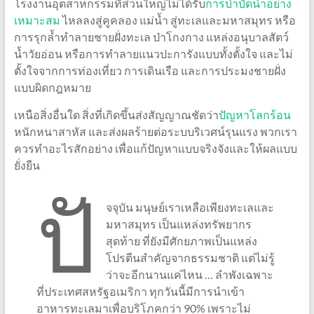
โรงงานอุตสาหกรรมที่ส่วนใหญ่ไม่ได้รับ
การบำบัดน้ำอย่าง
เหมาะสม
ไหลลงสู่คูคลอง แม่น้ำ สู่ทะเลและมหาสมุทร หรือ
การรุกล้ำทำลายชายฝั่งทะเล ป่าโกงกาง แหล่งอนุบาลสัตว์
น้ำวัยอ่อน หรือการทำลายแนวปะการังแบบทั้งตั้งใจ และไม่
ตั้งใจจากการท่องเที่ยว การเดินเรือ และการประมงชายฝั่ง
แบบผิดกฎหมาย
เหนือสิ่งอื่นใด สิ่งที่เกิดขึ้นส่งสัญญาณชัดว่า
ปัญหาโลกร้อน
หนักหนาสาหัส และส่งผลร้ายต่อระบบริเวศน์รุนแรง พวกเรา
ควรทำอะไรสักอย่าง เพื่อแก้ปัญหาแบบจริงจังและให้ผลแบบ
ยั่งยืน
ปั
จจุบัน มนุษย์เราเหลือเพียงทะเลและ
มหาสมุทร เป็นแหล่งทรัพยากร
สุดท้าย ที่ยังมีศักยภาพเป็นแหล่ง
โปรตีนสำคัญจากธรรมชาติ แต่ไม่รู้
ว่าจะอีกนานแค่ไหน … ลำพังเฉพาะ
ที่ประเทศสหรัฐอเมริกา ทุกวันนี้มีการนำเข้า
อาหารทะเลมาเพื่อบริโภคกว่า 90% เพราะไม่