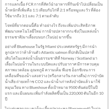
การแลกเนื้อ FCR การที่สัตว์นำอาหารที่กินเข้าไปเปลี่ยนเป็น
น้ำหนักที่เพิ่มคือ 1:1 เทียบกับไก่ที่ 2:1 หรือหมูและวัว ที่ต้อง
ใช้มากถึง 3:1 และ 7:1 ตามลำดับ
โจทย์ที่ยากตอนนี้คือ ทำอย่างไร ถึงจะเพิ่มประสิทธิภาพ
พัฒนาเทคโนโลยี่ใหม่ การย้ายปลาจากกะชัง(ในแหล่งน้ำ
ธรรมชาติ)มาเลี้ยงบนบก (ในบ่อ) มากขึ้น
อย่างที่ Bluehouse ในรัฐ Miami ประเทศสหรัฐๆ มีการนำ
ลูกปลากว่าห้าล้านตัว Atlantic salmon ที่ปกติเป็นปลาที่
เติบโตในแหล่งน้ำเย็นธรรมชาติที่ Norway / Scotland มา
เลี้ยงในบ่อน้ำวนในระบบปิดและปรับอากาศ มีการควบคุม
สภาพแวดล้อม อุณหภูมิ ความเค็ม พีเอช อ็อกซิเจน การ
เคลื่อนที่ของน้ำ แสงสว่าง (หรือกลางวัน กลางคืน) การบำบัด
น้ำเสีย ถ่ายเทก็าซ CO2 และนำน้ำเก่าหลังบำบัดแล้ว มาใช้
หมุนเวียน ทาง Blueshoue ตั้งเป้าหมาย 9500 ตันต่อปีในปี
แรก และมีแผนจะเพิ่มกำลังผลิตขึ้นเป็น 220,000 ตันในอีก 10
ปี
ไม่แต่แซลมอน เขาก็จะเลี้ยงปลากะพง (Barramundi) ในบ่อ