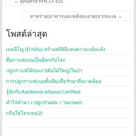
←
จุลินทรีย์ MYCO-101
สาหร่าย(อาหารและพลังสะอาด)จากทะเล
→
โพสต์ล่าสุด
เอลนีโญ (El Niño) สร้างสถิติปีแห่งความแห้งแล้ง
ดื่มกาแฟแบบเป็นมิตรกับโลก
ปลูกกาแฟใต้ร่มเงา(ต้นไม้ใหญ่)ในป่า
การปลูกกาแฟแบบดั้งเดิมเพื่อรักษาสิ่งแวดล้อม
รู้จักกับ Rainforest Alliance Certified
ทำไร่ทำนา + ปลูกป่าผสม = วนเกษตร
กรีนไฮโดรเจน(2)