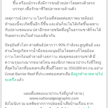
ขึ้น หรือแม้กระทั่งมีการขนย้ายปลาโดยตรงด้วยรถ
บรรทุก เพื่อรักษาชีวิตปลาหลายล้านตัว
เหตุการณ์ (สภาะวะโลกร้อนที่ส่งผลต่อสภาพแวดล้อม)
ทำนองนี้จะเกิดขึ้นอีก ถี่ขึ้น และมันก็จะไม่ได้เกิดขึ้นเฉพาะ
กับปลาแซลมอน ปลาอีกหลายชนิดที่อยู่ในธรรมชาติก็จะได้
รับผลกระทบในทำนองเดียวกัน
ปัจจุบันทั่วโลก สายพันธ์ปลากว่า 90% กำลังจะสูญพันธ์ และ
ส่วนใหญ่เกิดจากน้ำมือของมนุษย์ไม่โดยตรงก็โดยอ้อม
ภาวะโลกร้อนทำลายล้างสภาวะ สมดุลของธรรมชาติ มี
ความรุนแรงมากขนาดไหน ลองนึกภาพแนวปากะรังที่ใหญ่
ที่สุดในโลกที่ออสเตรเลีย พื้นที่โดยรวม 350,000 ตร.กม.อย่าง
Great Barrier Reef ที่ประเทศออสเตรเลีย
ยังถูกทำลายหายไป
จะครึ่ง
แล้ว
แผนที่แสดงแนวปากะรังที่ถูกทำลาย |
www.nationalgeographic.com
ยังไม่นับรวม มลพิษจากการปล่อยน้ำเสียบ้านเรือน จาก