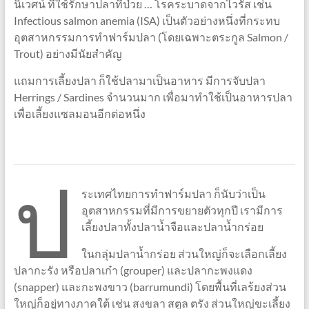
นิเวศน์ ที่ใช้รักษาปลาที่ป่วย … โรคระบาดจากไวรัส เช่น
Infectious salmon anemia (ISA) เป็นตัวอย่างหนึ่งที่กระทบ
อุตสาหกรรมการทำฟาร์มปลา (โดยเฉพาะตระกูล Salmon /
Trout) อย่างมีนัยสำคัญ
แถมการเลี้ยงปลา ก็ใช้ปลามาเป็นอาหาร มีการจับปลา
Herrings / Sardines จำนวนมาก เพื่อมาทำใช้เป็นอาหารปลา
เพื่อเลี้ยงแซลมอนอีกต่อหนึ่ง
ป
ระเทศไทยการทำฟาร์มปลา ก็นับว่าเป็น
อุตสาหกรรมที่มีการขยายตัวทุกปี เรามีการ
เลี้ยงปลาทั้งปลาน้ำจือและปลาน้ำกร่อย
ในกลุ่มปลาน้ำกร่อย ส่วนใหญ่ก็จะเลือกเลี้ยง
ปลากะรัง หรือปลาเก๋า (grouper) และปลากะพงแดง
(snapper) และกะพงขาว (barrumundi) โดยพื้นที่เลร้ยงส่วน
ใหญ่ก็อยู่ทางภาคใต้ เช่น สงขลา สตูล ตรัง ส่วนใหญ่ขะเลี้ยง