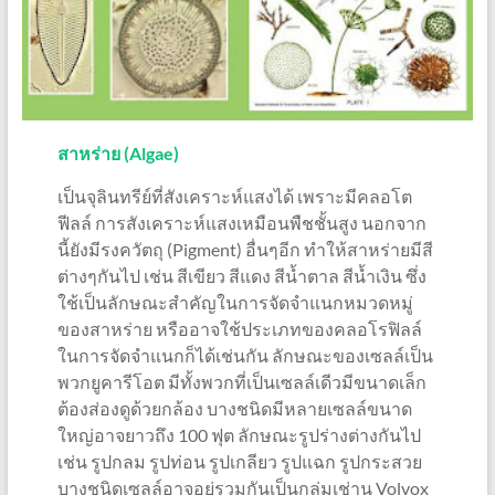
สาหร่าย (Algae)
เป็นจุลินทรีย์ที่สังเคราะห์แสงได้ เพราะมีคลอโต
ฟีลล์ การสังเคราะห์แสงเหมือนพืชชั้นสูง นอกจาก
นี้ยังมีรงควัตถุ (Pigment) อื่นๆอีก ทำให้สาหร่ายมีสี
ต่างๆกันไป เช่น สีเขียว สีแดง สีน้ำตาล สีน้ำเงิน ซึ่ง
ใช้เป็นลักษณะสำคัญในการจัดจำแนกหมวดหมู่
ของสาหร่าย หรืออาจใช้ประเภทของคลอโรฟิลล์
ในการจัดจำแนกก็ได้เช่นกัน ลักษณะของเซลล์เป็น
พวกยูคารีโอต มีทั้งพวกที่เป็นเซลล์เดีวมีขนาดเล็ก
ต้องส่องดูด้วยกล้อง บางชนิดมีหลายเซลล์ขนาด
ใหญ่อาจยาวถึง 100 ฟุต ลักษณะรูปร่างต่างกันไป
เช่น รูปกลม รูปท่อน รูปเกลียว รูปแฉก รูปกระสวย
บางชนิดเซลล์อาจอยู่รวมกันเป็นกลุ่มเช่าน Volvox