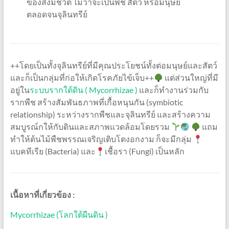
ของสิ่งมีชีวิต ไม่ว่าจะเป็นพืช สัตว์ หรือมนุษย์
ตลอดจนจุลินทรีย์
++โดยเป็นทั้งจุลินทรีย์ที่มีคุณประโยชน์ทั้งต่อมนุษย์และสัตว์
และก็เป็นกลุ่มที่ก่อให้เกิดโรคภัยไข้เจ็บ++
แต่ส่วนใหญ่ที่มี
อยู่ใน
ระบบรากใต้ดิน ( Mycorrhizae )
และก็ทำงานร่วมกับ
รากพืช สร้างสัมพันธภาพที่เกื้อหนุนกัน (symbiotic
relationship) ระหว่างรากพืชและจุลินทรีย์ และสร้างความ
สมบูรณ์กให้กับดินและสภาพแวดล้อมโดยรวม
แถม
ทำให้ต้นไม้พืชพรรณเจริญเติบโตงอกงาม ก็จะมีกลุ่ม
แบคทีเรีย (Bacteria) และ
เชื้อรา (Fungi) เป็นหลัก
เนื้อหาที่เกี่ยวข้อง :
Mycorrhizae (โลกใต้ผืนดิน )