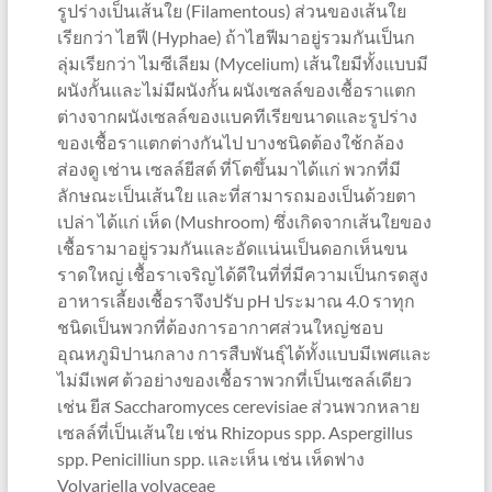
รูปร่างเป็นเส้นใย (Filamentous) ส่วนของเส้นใย
เรียกว่า ไฮฟี (Hyphae) ถ้าไฮฟีมาอยู่รวมกันเป็นก
ลุ่มเรียกว่า ไมซีเลียม (Mycelium) เส้นใยมีทั้งแบบมี
ผนังกั้นและไม่มีผนังกั้น ผนังเซลล์ของเชื้อราแตก
ต่างจากผนังเซลล์ของแบคทีเรียขนาดและรูปร่าง
ของเชื้อราแตกต่างกันไป บางชนิดต้องใช้กล้อง
ส่องดู เช่าน เซลล์ยีสต์ ที่โตขึ้นมาได้แก่ พวกที่มี
ลักษณะเป็นเส้นใย และที่สามารถมองเป็นด้วยตา
เปล่า ได้แก่ เห็ด (Mushroom) ซึ่งเกิดจากเส้นใยของ
เชื้อรามาอยู่รวมกันและอัดแน่นเป็นดอกเห็นขน
ราดใหญ่ เชื้อราเจริญได้ดีในที่ที่มีความเป็นกรดสูง
อาหารเลี้ยงเชื้อราจึงปรับ pH ประมาณ 4.0 ราทุก
ชนิดเป็นพวกที่ต้องการอากาศส่วนใหญ่ชอบ
อุณหภูมิปานกลาง การสืบพันธุ์ได้ทั้งแบบมีเพศและ
ไม่มีเพศ ต้วอย่างของเชื้อราพวกที่เป็นเซลล์เดียว
เช่น ยีส Saccharomyces cerevisiae ส่วนพวกหลาย
เซลล์ที่เป็นเส้นใย เช่น Rhizopus spp. Aspergillus
spp. Penicilliun spp. และเห็น เช่น เห็ดฟาง
Volvariella volvaceae